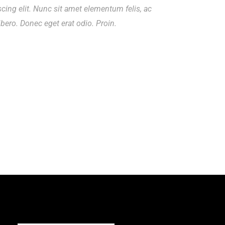
cing elit. Nunc sit amet elementum felis, ac
bero. Donec eget erat odio. Proin.