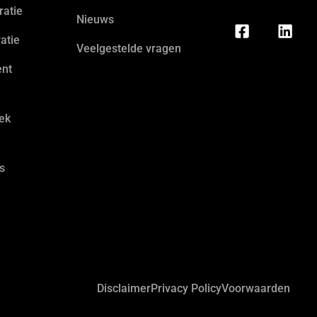
atie
Nieuws
atie
Veelgestelde vragen
ent
ek
s
Disclaimer
Privacy Policy
Voorwaarden