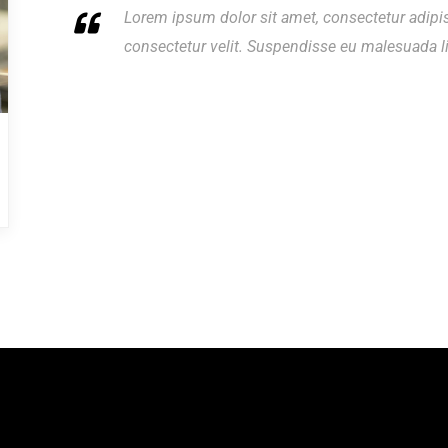
Lorem ipsum dolor sit amet, consectetur adipis
consectetur velit. Suspendisse eu malesuada li