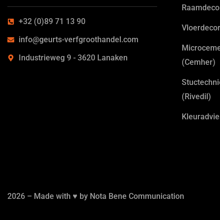
Raamdecor
+32 (0)89 71 13 90
Vloerdecor
info@geurts-verfgroothandel.com
Microcem
Industrieweg 9 - 3620 Lanaken
(Cemher)
Stuctechni
(Rivedil)
Kleuradvie
2026 – Made with ♥ by
Nota Bene Communication